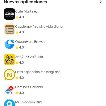
Nuevas aplicaciones
to 
Café Martínez
4.0
Cuaderno-Registro vida diaria
4.0
OceanHero Browser
4.0
ZBE/APR València
4.0
Lista españolas MessagEase
4.0
Domino's Canada
4.0
Mi ubicacion GPS