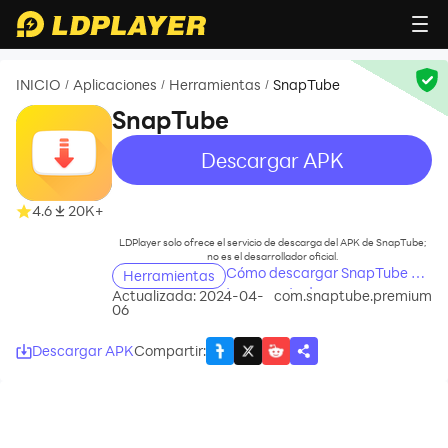
INICIO
Aplicaciones
Herramientas
SnapTube
/
/
/
SnapTube
Descargar APK
recommend
4.6
20K+
LDPlayer solo ofrece el servicio de descarga del APK de SnapTube;
no es el desarrollador oficial.
Cómo descargar SnapTube en
Herramientas
tu computadora
Actualizada: 2024-04-
com.snaptube.premium
06
Descargar APK
Compartir
: