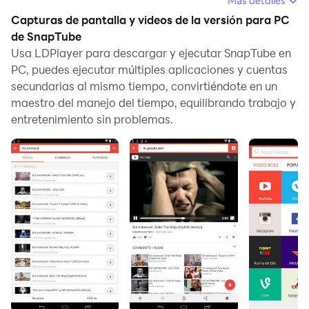
Más detalles
obtendrás una experiencia inmersiva de Android.
Capturas de pantalla y videos de la versión para PC
de SnapTube
Usa LDPlayer para descargar y ejecutar SnapTube en
PC, puedes ejecutar múltiples aplicaciones y cuentas
Snaptube es una aplicación revolucionaria que
secundarias al mismo tiempo, convirtiéndote en un
permite a los usuarios guardar videos de
maestro del manejo del tiempo, equilibrando trabajo y
YouTube y otros sitios como MP3 o archivos de
entretenimiento sin problemas.
video de alta definición. Puede guardar videos
web con solo un clic.
La aplicación te permite ver y descargar videos
en cualquier resolución que desees. Al descargar
un video de la aplicación, puedes elegir entre
opciones que van desde 144p hasta 4K. Después
de la descarga, disfruta viendo los videos HD con