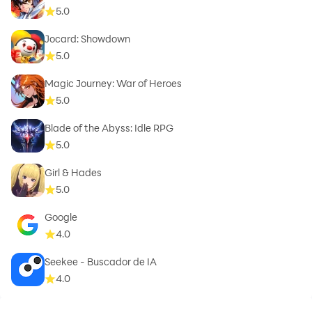
5.0
Jocard: Showdown
5.0
Magic Journey: War of Heroes
5.0
Blade of the Abyss: Idle RPG
5.0
Girl & Hades
5.0
Google
4.0
Seekee - Buscador de IA
4.0