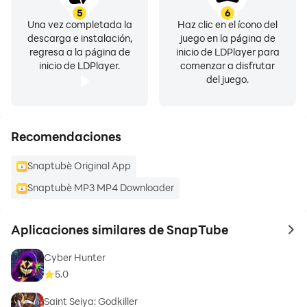
5
6
Una vez completada la
Haz clic en el ícono del
descarga e instalación,
juego en la página de
regresa a la página de
inicio de LDPlayer para
inicio de LDPlayer.
comenzar a disfrutar
del juego.
Recomendaciones
Snaptubè Original App
Snaptubè MP3 MP4 Downloader
Aplicaciones similares de SnapTube
to 
Cyber Hunter
5.0
Saint Seiya: Godkiller