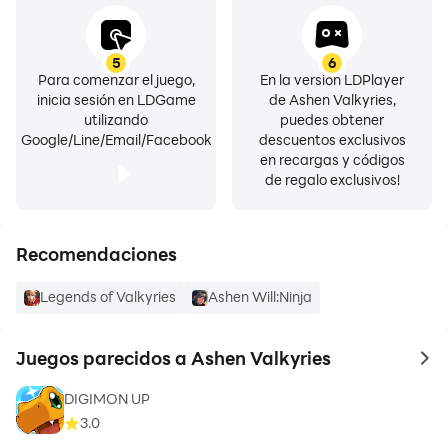
5
6
Para comenzar el juego,
En la versión LDPlayer
inicia sesión en LDGame
de Ashen Valkyries,
utilizando
puedes obtener
Google/Line/Email/Facebook
descuentos exclusivos
en recargas y códigos
de regalo exclusivos!
Recomendaciones
Legends of Valkyries
Ashen Will:Ninja
Juegos parecidos a Ashen Valkyries
to 
DIGIMON UP
3.0