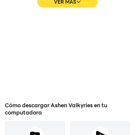
VER MÁS
Altos FPS
Teclado y ratón
Con el soporte de alto
En Ashen Valkyries, los
FPS, los gráficos en Ashen
jugadores necesitan
Valkyries son más fluidos
realizar operaciones
y los movimientos son
frecuentes, como mover
más continuos,
personajes, seleccionar
mejorando la experiencia
habilidades y participar
visual y la inmersión al
en combates. El teclado
jugar Ashen Valkyries.
y el ratón proporcionan
respuestas de operación
más convenientes y
rápidas.
Cómo descargar Ashen Valkyries en tu
computadora