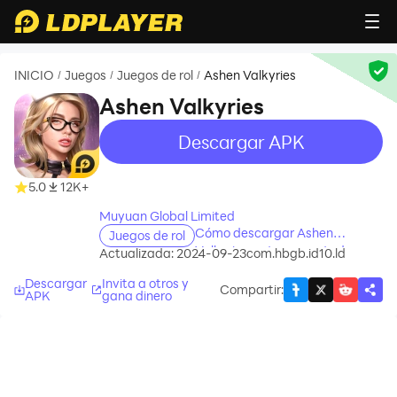
INICIO
Juegos
Juegos de rol
Ashen Valkyries
/
/
/
Ashen Valkyries
Descargar APK
recommend
recommend
5.0
12K+
Muyuan Global Limited
Cómo descargar Ashen
Juegos de rol
Valkyries en tu computadora
Actualizada: 2024-09-23
com.hbgb.id10.ld
Descargar
Invita a otros y
Compartir
:
APK
gana dinero