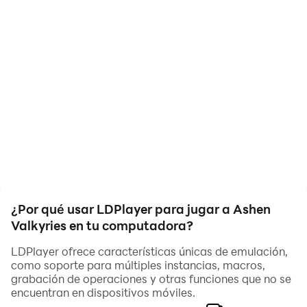
ahorra tiempo! ¡Descarga y juega Ashen Valkyries en
tu computadora ahora mismo!
You are mankind’s last hope! So get ready to save the
world from an apocalypse with your favorite heroine!
Hot babes from 6 factions are craving to fight with
you. Build deeper relationships to not only benefit your
team with bonus battle power, but also to unlock
romantic animations. So explore the desolate
wasteland today and book a date with these warrior
beauties – all in the name of saving humans from
extinction!
¿Por qué usar LDPlayer para jugar a Ashen
Valkyries en tu computadora?
LDPlayer ofrece características únicas de emulación,
como soporte para múltiples instancias, macros,
grabación de operaciones y otras funciones que no se
encuentran en dispositivos móviles.