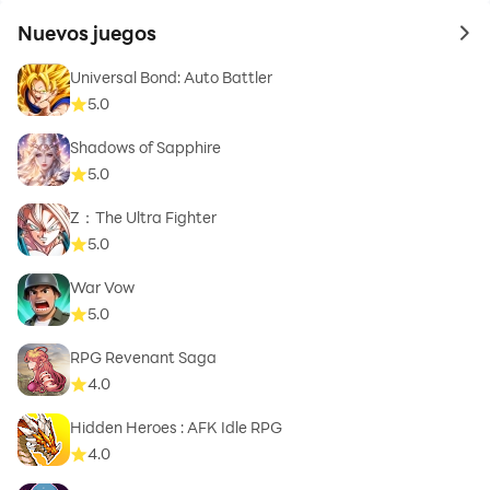
Nuevos juegos
to 
Universal Bond: Auto Battler
5.0
Shadows of Sapphire
5.0
Z：The Ultra Fighter
5.0
War Vow
5.0
RPG Revenant Saga
4.0
Hidden Heroes : AFK Idle RPG
4.0