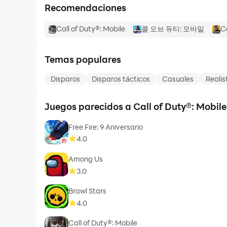
Recomendaciones
Call of Duty®: Mobile
콜 오브 듀티: 모바일
C
Temas populares
Disparos
Disparos tácticos
Casuales
Realis
Juegos parecidos a Call of Duty®: Mobil
Free Fire: 9 Aniversario
4.0
Among Us
3.0
Brawl Stars
4.0
Call of Duty®: Mobile