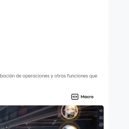
ted by the user.
ility.
abación de operaciones y otras funciones que
apons, a unique Multiplayer Reactor Core
Macro