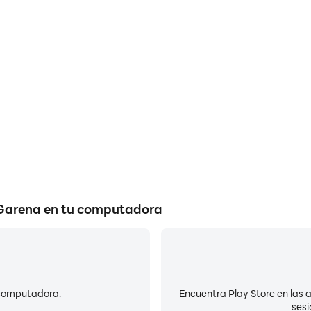
Bat
Duty®: Mobile - Garena son más
Al ejecutar Call of Duty®:
ndo la experiencia visual y la
preocuparte por problemas de
bile - Garena.
¡pued
 Garena en tu computadora
 computadora.
Encuentra Play Store en las ap
sesi