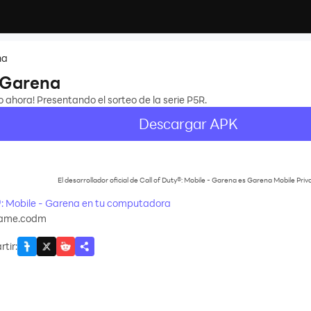
na
- Garena
 ahora! Presentando el sorteo de la serie P5R.
Descargar APK
El desarrollador oficial de Call of Duty®: Mobile - Garena es Garena Mobile Priv
: Mobile - Garena en tu computadora
game.codm
tir
: