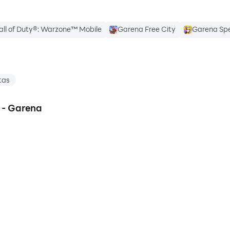
all of Duty®: Warzone™ Mobile
Garena Free City
Garena Spe
tas
e - Garena