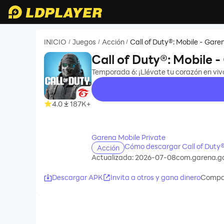
INICIO
Juegos
Acción
Call of Duty®: Mobile - Gare
/
/
/
Call of Duty®: Mobile 
Temporada 6: ¡Llévate tu corazón en vivo
4.0
187K+
recommend
Garena Mobile Private
Cómo descargar Call of Duty®
Acción
Actualizada: 2026-07-08
com.garena.
Descargar APK
Invita a otros y gana dinero
Compar