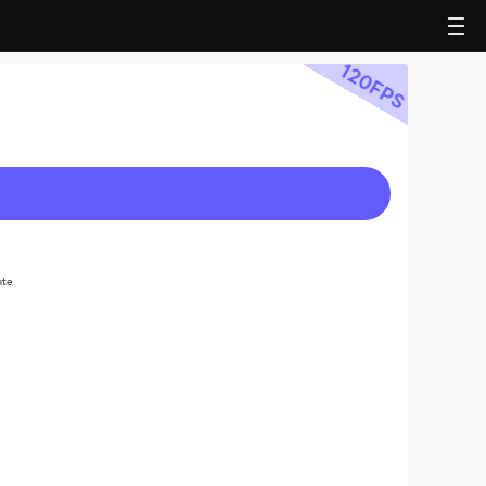
120
FPS
ate