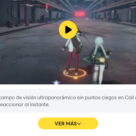
ampo de visión ultrapanorámico sin puntos ciegos en Call 
eaccionar al instante.
VER MÁS