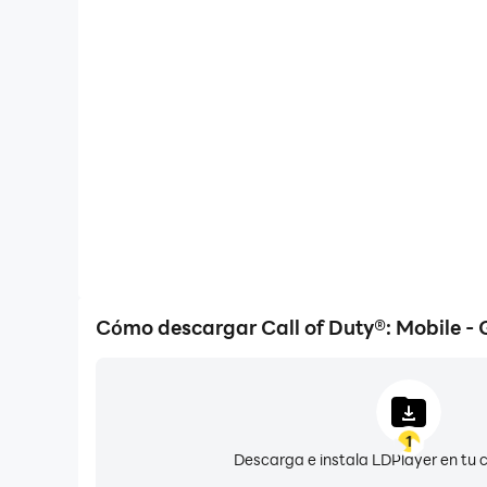
Altos FPS
Con el soporte de alto FPS, los gráficos en Call of 
fluidos y los movimientos son más continuos, mejora
inmersión al jugar Call of Duty®: Mo
Cómo descargar Call of Duty®: Mobile -
1
Descarga e instala LDPlayer en tu