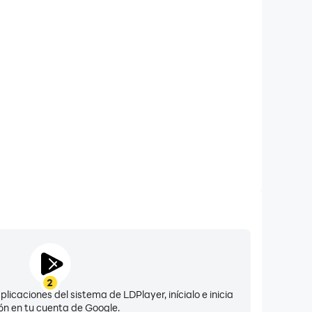
ería de larga duración
 Mobile - Garena en tu computadora, no tienes que
 batería baja o sobrecalentamiento del dispositivo,
es jugar tanto como quieras!
2
licaciones del sistema de LDPlayer, inícialo e inicia
ón en tu cuenta de Google.