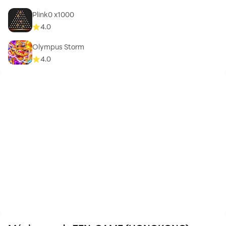
Plink0 x1000
4.0
Olympus Storm
4.0