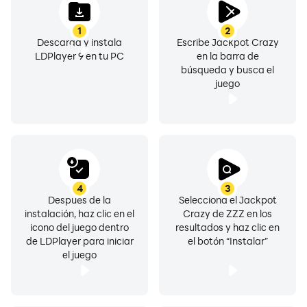
1
2
Descarga y instala
Escribe Jackpot Crazy
LDPlayer 9 en tu PC
en la barra de
búsqueda y busca el
juego
4
3
Después de la
Selecciona el Jackpot
instalación, haz clic en el
Crazy de ZZZ en los
icono del juego dentro
resultados y haz clic en
de LDPlayer para iniciar
el botón “Instalar”
el juego