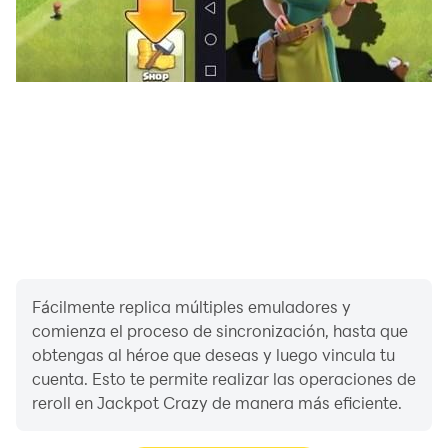
Fácilmente replica múltiples emuladores y
comienza el proceso de sincronización, hasta que
obtengas al héroe que deseas y luego vincula tu
cuenta. Esto te permite realizar las operaciones de
reroll en Jackpot Crazy de manera más eficiente.