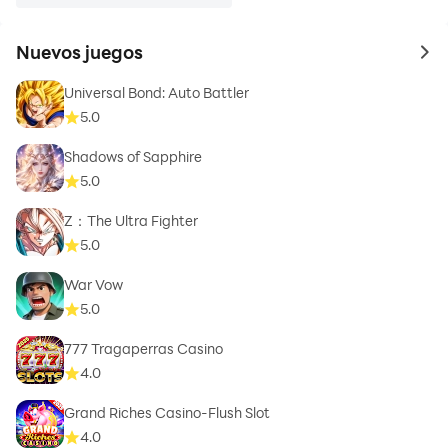
Nuevos juegos
to 
Universal Bond: Auto Battler
5.0
Shadows of Sapphire
5.0
Z：The Ultra Fighter
5.0
War Vow
5.0
777 Tragaperras Casino
4.0
Grand Riches Casino-Flush Slot
4.0