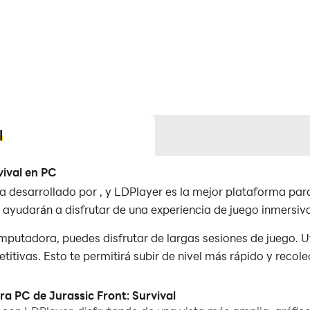
l
vival en PC
ia desarrollado por , y LDPlayer es la mejor plataforma para
ayudarán a disfrutar de una experiencia de juego inmersiv
mputadora, puedes disfrutar de largas sesiones de juego. Ut
tivas. Esto te permitirá subir de nivel más rápido y recol
ic o si el juego requiere movimientos de habilidades repetit
ra PC de Jurassic Front: Survival
rmitirá eliminar a tus enemigos rápidamente.