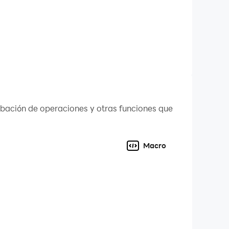
rces wisely to upgrade your defenses and
gic troop deployments and conquer key
abación de operaciones y otras funciones que
ence that resonates with players across the
Macro
our legend in the ultimate prehistoric warfare