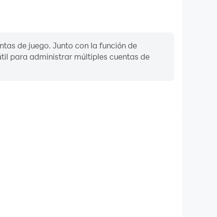
ntas de juego. Junto con la función de
til para administrar múltiples cuentas de
Teclado y ratón
s jugadores necesitan realizar operaciones frecuentes,
eccionar habilidades y participar en combates. El
ionan respuestas de operación más convenientes y
rápidas.