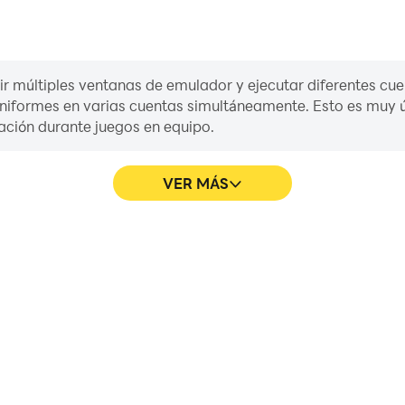
rir múltiples ventanas de emulador y ejecutar diferentes cue
uniformes en varias cuentas simultáneamente. Esto es muy ú
ación durante juegos en equipo.
VER MÁS
s
peración en Jurassic Front:
En Jurassic Front: Survival, lo
s habilidades de conducción, o
como mover personajes, sel
go con otros jugadores.
teclado y el ratón proporc