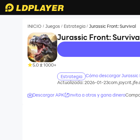
INICIO
Juegos
Estrategia
Jurassic Front: Survival
/
/
/
Jurassic Front: Surviva
recommend
5.0
1000+
Cómo descargar Jurassic 
Estrategia
Actualizada: 2026-01-23
com.joycrit.jfe.
Descargar APK
Invita a otros y gana dinero
Compar