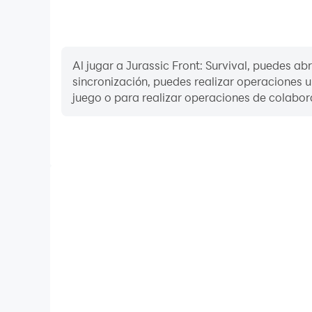
Al jugar a Jurassic Front: Survival, puedes ab
sincronización, puedes realizar operaciones 
juego o para realizar operaciones de colabor
Grabación de video
Graba fácilmente tus actuaciones y procesos de o
Survival, lo que te ayudará a aprender y mejorar tu
compartir tus experiencias y logros en el jue