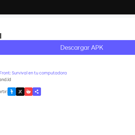
l
Descargar APK
recommend
Front: Survival en tu computadora
and.ld
tir
: