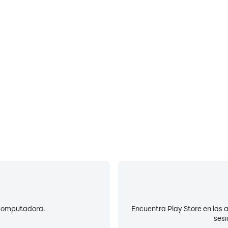
Bat
a a avanzar rápidamente y de
Al ejecutar Pou en tu compu
ial en Pou, mejorando así la
batería baja o sobrecalent
l juego.
a
 computadora.
Encuentra Play Store en las ap
sesi