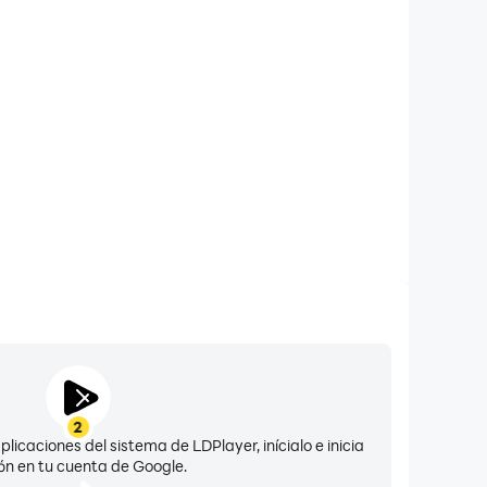
ería de larga duración
tadora, no tienes que preocuparte por problemas de
amiento del dispositivo, ¡puedes jugar tanto como
quieras!
2
licaciones del sistema de LDPlayer, inícialo e inicia
ón en tu cuenta de Google.