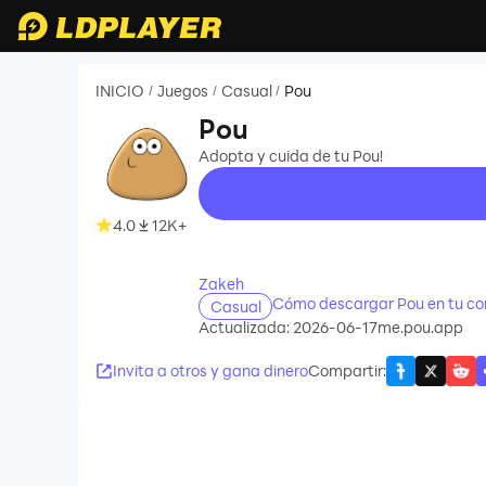
INICIO
Juegos
Casual
Pou
/
/
/
Pou
Adopta y cuida de tu Pou!
4.0
12K+
recommend
Zakeh
Cómo descargar Pou en tu c
Casual
Actualizada: 2026-06-17
me.pou.app
Invita a otros y gana dinero
Compartir
: