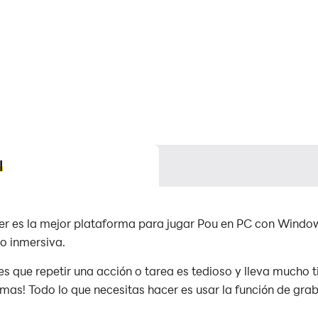
l
er es la mejor plataforma para jugar Pou en PC con Window
o inmersiva.
s que repetir una acción o tarea es tedioso y lleva mucho 
mas! Todo lo que necesitas hacer es usar la función de grab
 ¡La función de macros automatiza completamente tus accio