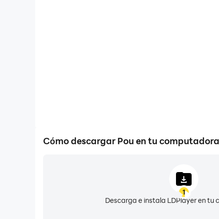
Macro
Combinar una serie de acciones en una tecla ayud
forma automática en el proceso de agricultura inic
eficiencia y la experiencia de
Cómo descargar Pou en tu computador
1
Descarga e instala LDPlayer en tu