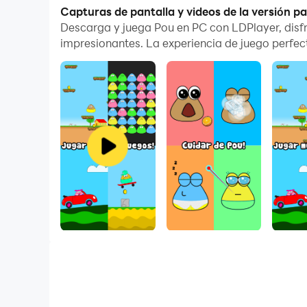
mínimo esfuerzo! ¡Descarga y juega Pou en tu
Capturas de pantalla y videos de la versión p
Descarga y juega Pou en PC con LDPlayer, disf
¿Tienes lo que se necesita para cuidar de tu pr
impresionantes. La experiencia de juego perfec
nivel y desbloqueas diferentes atuendos para s
¡Alimenta y cuida a Pou, y mira cómo crece! ¡J
accesorios! ¡Personaliza tu casa y tu jardín! ¡De