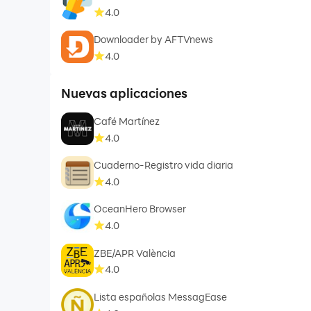
4.0
Downloader by AFTVnews
4.0
Nuevas aplicaciones
Café Martínez
4.0
Cuaderno-Registro vida diaria
4.0
OceanHero Browser
4.0
ZBE/APR València
4.0
Lista españolas MessagEase