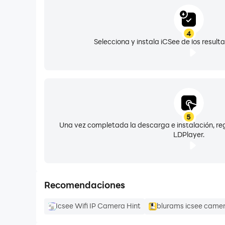
4
Selecciona y instala iCSee de los resul
5
Una vez completada la descarga e instalación, reg
LDPlayer.
Recomendaciones
Icsee Wifi IP Camera Hint
blurams icsee camer