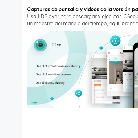
Con la función de multi-apertura y sincronizaci
Capturas de pantalla y videos de la versión p
Usa LDPlayer para descargar y ejecutar iCSee e
Además, la función de transferencia de archivos
un maestro del manejo del tiempo, equilibrando
Descarga iCSee y ejecútalo en tu PC. ¡Disfruta d
iCSee is a monitoring security software ，which 
doorlock . iCSee can access the device by cloud 