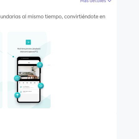
Más detalles
 en tu PC.
cundarias al mismo tiempo, convirtiéndote en
 or intelligent devices such as doorbell 、
id device .