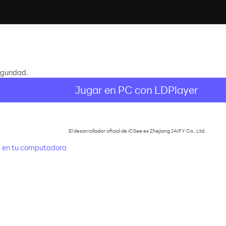
eguridad.
Jugar en PC con LDPlayer
El desarrollador oficial de iCSee es Zhejiang JAIFY Co., Ltd.
 en tu computadora