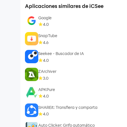
Aplicaciones similares de iCSee
Google
4.0
SnapTube
4.6
Seekee - Buscador de IA
4.0
ZArchiver
3.0
APKPure
4.0
SHAREit: Transfiera y comparta
4.0
Auto Clicker: Grifo automático