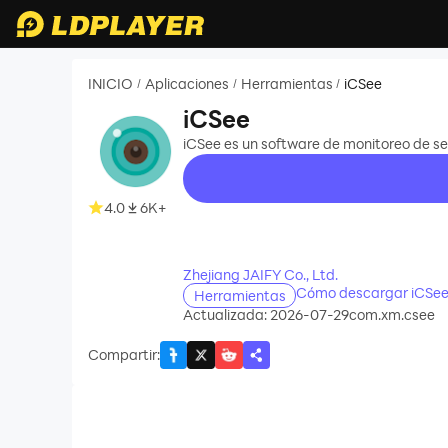
INICIO
Aplicaciones
Herramientas
iCSee
/
/
/
iCSee
iCSee es un software de monitoreo de s
4.0
6K+
recommend
Zhejiang JAIFY Co., Ltd.
Cómo descargar iCSee
Herramientas
Actualizada: 2026-07-29
com.xm.csee
Compartir
: