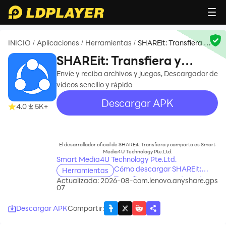
INICIO
Aplicaciones
Herramientas
SHAREit: Transfiera y
/
/
/
comparta
SHAREit: Transfiera y
comparta
Envíe y reciba archivos y juegos, Descargador de
vídeos sencillo y rápido
Descargar APK
4.0
5K+
recommend
El desarrollador oficial de SHAREit: Transfiera y comparta es Smart
Media4U Technology Pte.Ltd.
Smart Media4U Technology Pte.Ltd.
Cómo descargar SHAREit:
Herramientas
Transfiera y comparta en tu
Actualizada: 2026-08-
com.lenovo.anyshare.gps
07
computadora
Descargar APK
Compartir
: