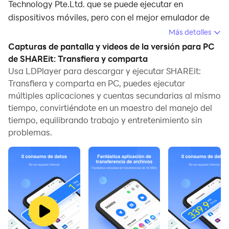
Technology Pte.Ltd. que se puede ejecutar en
dispositivos móviles, pero con el mejor emulador de
Android, LDPlayer, puedes descargar SHAREit:
Más detalles
Transfiera y comparta en tu computadora y disfrutarlo
Capturas de pantalla y videos de la versión para PC
plenamente.
de SHAREit: Transfiera y comparta
Usa LDPlayer para descargar y ejecutar SHAREit:
Al ejecutar SHAREit: Transfiera y comparta en tu
Transfiera y comparta en PC, puedes ejecutar
computadora, puedes ver claramente en una pantalla
múltiples aplicaciones y cuentas secundarias al mismo
grande, y controlar la aplicación con el ratón y el
tiempo, convirtiéndote en un maestro del manejo del
teclado es mucho más rápido que con el teclado táctil,
tiempo, equilibrando trabajo y entretenimiento sin
además, nunca tendrás que preocuparte por la
problemas.
duración de la batería de tu dispositivo.
Con la función de multi-apertura y sincronización,
incluso puedes ejecutar múltiples aplicaciones y
cuentas en tu PC.
Además, la función de transferencia de archivos
facilita el intercambio de imágenes, videos y archivos.