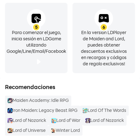
5
6
Para comenzar el juego,
En la versión LDPlayer
inicia sesión en LDGame
de Maiden and Lord,
utilizando
puedes obtener
Google/Line/Email/Facebook
descuentos exclusivos
en recargas y códigos
de regalo exclusivos!
Recomendaciones
Maiden Academy: Idle RPG
Iron Maiden: Legacy Beast RPG
Lord Of The Words
Lord of Nazarick
Lord of War
Lord of Nazarick
Lord of Universe
Winter Lord