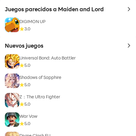
Juegos parecidos a Maiden and Lord
to 
DIGIMON UP
3.0
Nuevos juegos
to 
Universal Bond: Auto Battler
5.0
Shadows of Sapphire
5.0
Z：The Ultra Fighter
5.0
War Vow
5.0
Divine Clash EU