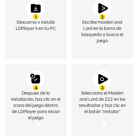
heroes to collect abundant rewards. They will be your
most loyal companions on this otherworldly journey,
1
2
Descarga y instala
Escribe Maiden and
assisting you in seizing the crown.
LDPlayer 9 en tu PC
Lord en la barra de
búsqueda y busca el
juego
[Territory Conquest, Dominate the Continent]
Six regions and 36 cities await, each guarded by
legendary lords. Players must utilize strategy and
collaboration to gradually conquer cities, expand
4
3
territories, and ultimately rise as the ruler of this
Después de la
Selecciona el Maiden
otherworldly realm, crafting a legendary tale of their
instalación, haz clic en el
and Lord de ZZZ en los
own!
icono del juego dentro
resultados y haz clic en
de LDPlayer para iniciar
el botón “Instalar”
el juego