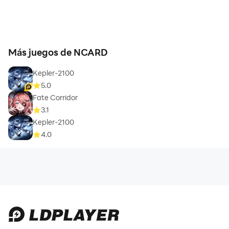
Más juegos de NCARD
Kepler-2100
5.0
Fate Corridor
3.1
Kepler-2100
4.0