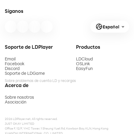
Síganos
Español
Soporte de LDPlayer
Productos
Email
LDCloud
Facebook
OSLink
Discord
EasyFun
Soporte de LDGame
Sobre problemas de cuenta LD y recargas
Acerca de
Sobre nosotros
Asociación
2026 LDPlayer.net. All rights reserved.
JUST OKAY LIMITED
Office F, 12/F, YHC Tower, 1 Sheung Yuet Rd, Kowloon Bay, KLN, Hong Kong
XUANZHI INTERNATIONAL CO., LIMITED