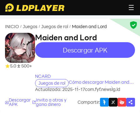
INICIO
Juegos
Juegos de rol
Maiden and Lord
/
/
/
Maiden and Lord
Descargar APK
recommend
recommend
5.0
500+
NCARD
Cómo descargar Maiden and
Juegos de rol
Lord en tu computadora
Actualizada: 2025-11-17
com.fyf.newslg.ld
Descargar
Invita a otros y
Compartir
:
APK
gana dinero