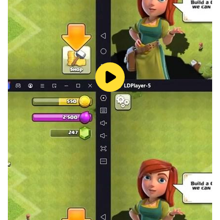
new world!
[Develop Civilization, Build a Homeland]
Say goodbye to the combat power-focused traditional
model. This game takes "Civilization" and "Prosperity"
as its core principles of development. By spreading
civilization and fostering friendly cooperation, you can
advance city development and make your nation
flourish. The fire of civilization will illuminate every
corner, forging a wealthy and harmonious new world.
[Wilderness Adventures, Mysterious Exploration]
In an otherworldly land full of unknowns and dangers,