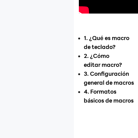
Múltiples instancias
Red
Recuperar/Backup
datos
1. ¿Qué es macro
Solución de
de teclado?
problemas del juego
2. ¿Cómo
Más tutoriales
editar macro?
3. Configuración
general de macros
4. Formatos
básicos de macros