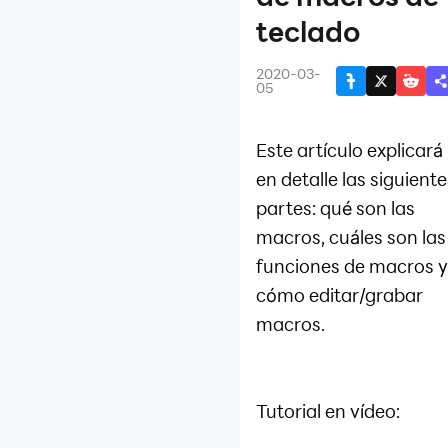
juegos
teclado
Introducción de macros
Introducción al
2020-03-
sincronizador
05
Transferir archivos entre
PC y LDPlayer
Este artículo explicará
Usar la asignación de
en detalle las siguiente
teclado en Free Fire
Configurar la CPU y RAM
partes: qué son las
Optimización de
macros, cuáles son las
parámetros del emulador
funciones de macros y
Gamepad en emulador
cómo editar/grabar
Aercar o alejar la pantalla
macros.
del juego
Ocultar indicación de
asignación de teclas
Recuerdar posición y
Tutorial en vídeo:
tamaño de ventanas
Root y Adb deshabilitado