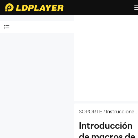
Videotutoriales
Sobre LDPlayer
Instalación/Ejecución
de emulador
Programa de
Afiliados
Habilitar VT
Instrucciones de
SOPORTE
Instrucciones
/
de funciones
funciones
Introducción
de macros de
Asignación de teclas en