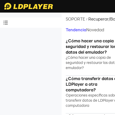
SOPORTE
Recuperar/B
/
datos
Tendencia
Novedad
Videotutoriales
¿Cómo hacer una copia
Sobre LDPlayer
seguridad y restaurar lo
datos del emulador?
Instalación/Ejecución
¿Cómo hacer una copia de
de emulador
seguridad y restaurar los dat
emulador?
Programa de
Afiliados
¿Cómo transferir datos 
Habilitar VT
LDPlayer a otra
computadora?
Instrucciones de
Operaciones específicas sob
funciones
transferir datos de LDPlayer 
computadora
Instalación de juegos