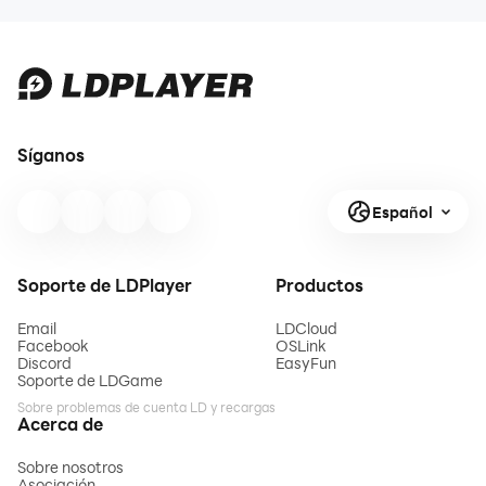
problemas del juego
Más tutoriales
Síganos
Español
Soporte de LDPlayer
Productos
Email
LDCloud
Facebook
OSLink
Discord
EasyFun
Soporte de LDGame
Sobre problemas de cuenta LD y recargas
Acerca de
Sobre nosotros
Asociación