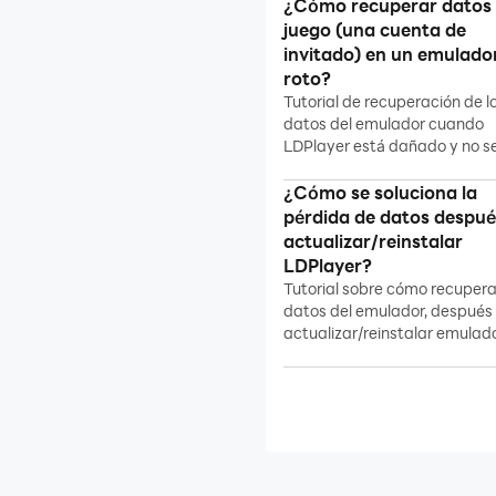
¿Cómo recuperar datos 
Optimización de PC
juego (una cuenta de
Múltiples instancias
invitado) en un emulado
roto?
Red
Tutorial de recuperación de l
Recuperar/Backup
datos del emulador cuando
LDPlayer está dañado y no s
datos
puede reparar
¿Cómo se soluciona la
Copia de seguridad y
pérdida de datos despué
restaurar datos
actualizar/reinstalar
Transferir datos de
LDPlayer?
LDPlayer a otra
Tutorial sobre cómo recupera
computadora
datos del emulador, después
actualizar/reinstalar emulad
Recuperación de datos
del juego (cuenta de
invitado)
Recuperación de datos
del emulador
Solución de