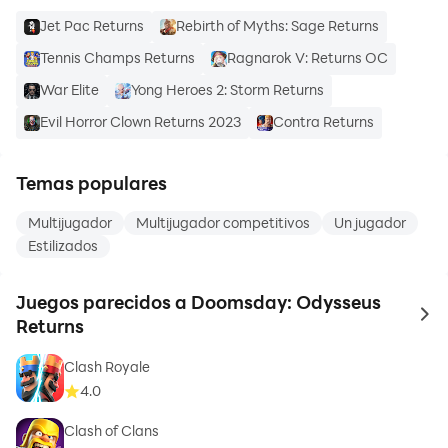
Jet Pac Returns
Rebirth of Myths: Sage Returns
Tennis Champs Returns
Ragnarok V: Returns OC
War Elite
Yong Heroes 2: Storm Returns
Evil Horror Clown Returns 2023
Contra Returns
Temas populares
Multijugador
Multijugador competitivos
Un jugador
Estilizados
Juegos parecidos a Doomsday: Odysseus
to 
Returns
Clash Royale
4.0
Clash of Clans