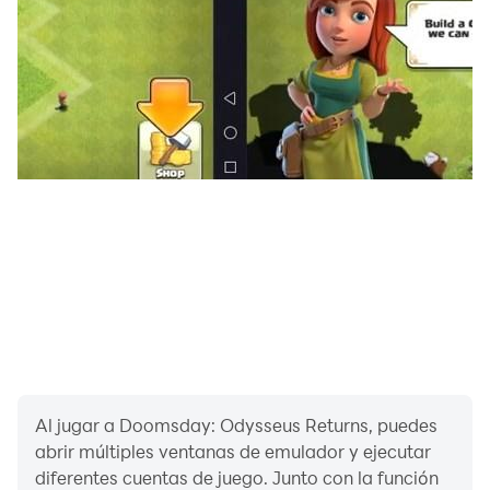
de supervivencia.
Una experiencia realista del juicio final
La crisis sigue acechándonos en un mundo cruel en el
que hay que matar o morir. ¿Quieres vivir una de las
mejores experiencias de supervivencia inmersiva en
juegos de zombis? ¡No busques más! Échale un vistazo
al sistema de terreno esférico realista con unos
controles de zoom cómodos que permiten desde
vistas cercanas del refugio hasta vistas de satélite.
¡Descarga Doomsday: Last Survivors hoy mismo!
Batallas estratégicas
Conviértete en el mejor en juegos de supervivencia
utilizando todo lo que encuentres. Entrena varios tipos
Al jugar a Doomsday: Odysseus Returns, puedes
de tropas y ejecuta estrategias de batalla diversas
abrir múltiples ventanas de emulador y ejecutar
con habilidades y ataques de héroe para sobrevivir a
diferentes cuentas de juego. Junto con la función