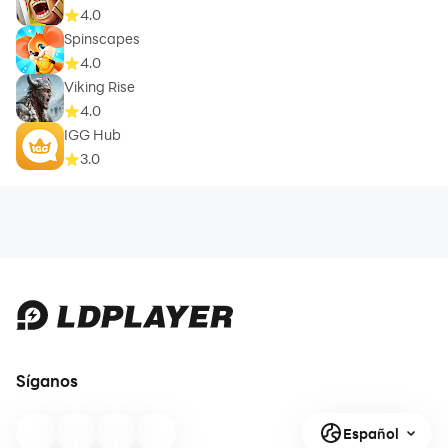
4.0
Spinscapes
4.0
Viking Rise
4.0
IGG Hub
3.0
Síganos
Español