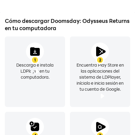
experiencias y logros en
de operación más
https://www.facebook.com/DoomsdayLastSurvivors
el juego con otros
convenientes y rápidas.
Discord oficial:
jugadores.
Cómo descargar Doomsday: Odysseus Returns
https://discord.gg/doomsdaylastsurvivors
en tu computadora
Servicio de atención al cliente:
help.doomsday.android@igg.com
1
2
Descarga e instala
Encuentra Play Store en
LDPlayer en tu
las aplicaciones del
computadora.
sistema de LDPlayer,
inícialo e inicia sesión en
tu cuenta de Google.