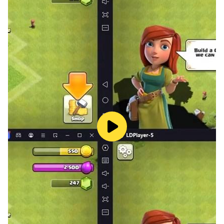
[Puntos destacados del juego]
Mejora de Aventura del virus Z
¡Embárcate en las expediciones de Aventura del virus
Z! Reúne a tu equipo desde cero y adéntrate en el
páramo. Evade la embestida zombi mientras rebuscas
recursos y te armas a contrarreloj. ¡Sobrevive a la
horda implacable tomando decisiones tácticas y
reaccionando con rapidez!
La supervivencia del más fuerte
¡Dirige a las tropas y a los civiles de tu refugio!
Extermina zombis para sobrevivir al apocalipsis o
asalta otros refugios para salvar el tuyo. También
puedes formar una alianza y luchar contra los
enemigos con tus aliados en uno de los mejores juegos