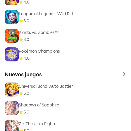
4.0
League of Legends: Wild Rift
3.0
Plants vs. Zombies™
3.0
Pokémon Champions
4.0
Nuevos juegos
to 
Universal Bond: Auto Battler
5.0
Shadows of Sapphire
5.0
Z：The Ultra Fighter
5.0