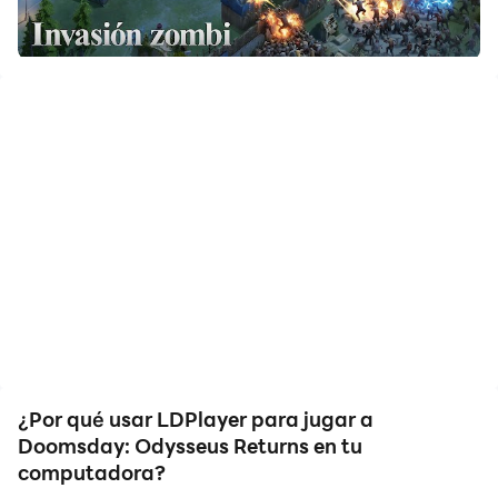
multi-apertura y sincronización también puede
ayudarte. Puedes jugar con tu cuenta principal
mientras ejecutas cuentas alternativas para su
crecimiento y desarrollo. ¡Descarga y juega
Doomsday: Odysseus Returns en tu computadora
ahora mismo!
¡El evento temático Regreso de Odiseo comienza con
fuerza!
El sabio héroe de Ítaca ha atravesado las brumas de
milenios para llegar a este continente y los hilos del
destino se entrelazan una vez más. Únete a Odiseo y
sus intrépidos compañeros, que, con una sabiduría
inigualable y una determinación inquebrantable,
¿Por qué usar LDPlayer para jugar a
lucharán contra la antigua maldición que asola la
Doomsday: Odysseus Returns en tu
tierra. Participa en el evento temático Regreso de
computadora?
Odiseo para desbloquear contenido épico exclusivo y