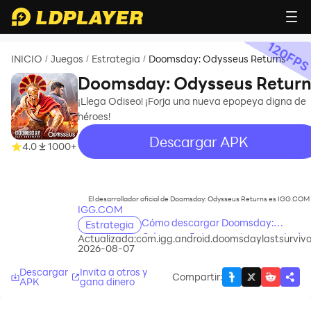
120
FP
INICIO
Juegos
Estrategia
Doomsday: Odysseus Returns
/
/
/
Doomsday: Odysseus Return
¡Llega Odiseo! ¡Forja una nueva epopeya digna de
héroes!
Descargar APK
4.0
1000+
recommend
El desarrollador oficial de Doomsday: Odysseus Returns es IGG.COM
IGG.COM
Cómo descargar Doomsday:
Estrategia
Odysseus Returns en tu computador
Actualizada:
com.igg.android.doomsdaylastsurvivo
2026-08-07
Descargar
Invita a otros y
Compartir
:
APK
gana dinero