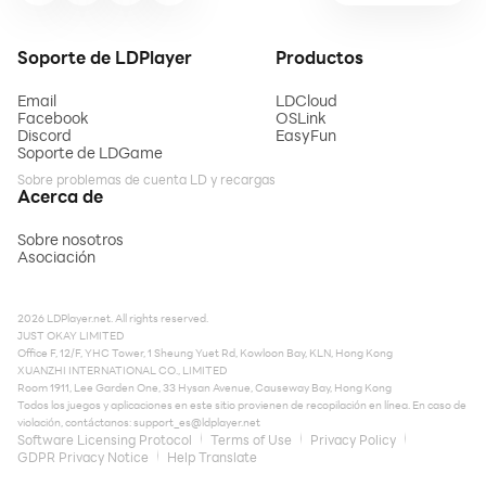
Soporte de LDPlayer
Productos
Email
LDCloud
Facebook
OSLink
Discord
EasyFun
Soporte de LDGame
Sobre problemas de cuenta LD y recargas
Acerca de
Sobre nosotros
Asociación
2026 LDPlayer.net. All rights reserved.
JUST OKAY LIMITED
Office F, 12/F, YHC Tower, 1 Sheung Yuet Rd, Kowloon Bay, KLN, Hong Kong
XUANZHI INTERNATIONAL CO., LIMITED
Room 1911, Lee Garden One, 33 Hysan Avenue, Causeway Bay, Hong Kong
Todos los juegos y aplicaciones en este sitio provienen de recopilación en línea. En caso de
violación, contáctanos:
support_es@ldplayer.net
Software Licensing Protocol
Terms of Use
Privacy Policy
GDPR Privacy Notice
Help Translate