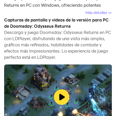
Returns en PC con Windows, ofreciendo potentes
funciones que te ayudarán a disfrutar de una
Más detalles
experiencia de juego inmersiva.
Capturas de pantalla y videos de la versión para PC
de Doomsday: Odysseus Returns
Cuando juegas Doomsday: Odysseus Returns en tu
Descarga y juega Doomsday: Odysseus Returns en PC
computadora, puedes disfrutar de largas sesiones de
con LDPlayer, disfrutando de una vista más amplia,
juego. Utiliza la función de grabación de scripts para
gráficos más refinados, habilidades de combate y
grabar automáticamente acciones y tareas
efectos más impresionantes. La experiencia de juego
repetitivas. Esto te permitirá subir de nivel más rápido
perfecta está en LDPlayer.
y recolectar recursos de manera más eficiente.
Además, si deseas realizar combos de un solo clic o si
el juego requiere movimientos de habilidades
repetitivos, la función de macros es muy útil. La
ejecución de operaciones con un solo clic te permitirá
eliminar a tus enemigos rápidamente.
Si deseas administrar múltiples cuentas, la función de