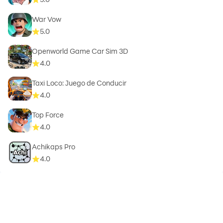
War Vow
5.0
Openworld Game Car Sim 3D
4.0
Taxi Loco: Juego de Conducir
4.0
Top Force
4.0
Achikaps Pro
4.0