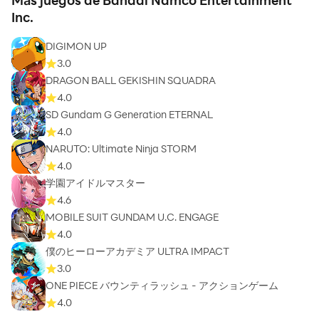
Más juegos de Bandai Namco Entertainment
Inc.
DIGIMON UP
3.0
DRAGON BALL GEKISHIN SQUADRA
4.0
SD Gundam G Generation ETERNAL
4.0
NARUTO: Ultimate Ninja STORM
4.0
学園アイドルマスター
4.6
MOBILE SUIT GUNDAM U.C. ENGAGE
4.0
僕のヒーローアカデミア ULTRA IMPACT
3.0
ONE PIECE バウンティラッシュ - アクションゲーム
4.0