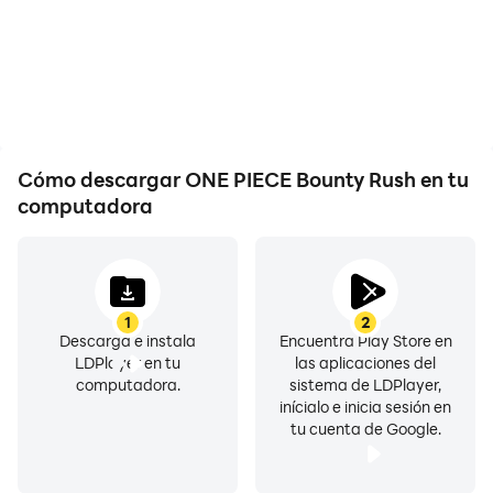
que preocuparte por
movimientos son más
problemas de batería
continuos, mejorando la
baja o
experiencia visual y la
sobrecalentamiento del
inmersión al jugar ONE
dispositivo, ¡puedes jugar
PIECE Bounty Rush.
tanto como quieras!
Cómo descargar ONE PIECE Bounty Rush en tu
computadora
1
2
Descarga e instala
Encuentra Play Store en
LDPlayer en tu
las aplicaciones del
computadora.
sistema de LDPlayer,
inícialo e inicia sesión en
tu cuenta de Google.