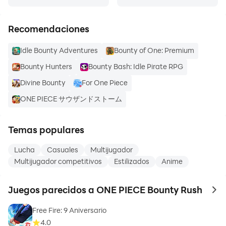
Recomendaciones
Idle Bounty Adventures
Bounty of One: Premium
Bounty Hunters
Bounty Bash: Idle Pirate RPG
Divine Bounty
For One Piece
ONE PIECE サウザンドストーム
Temas populares
Lucha
Casuales
Multijugador
Multijugador competitivos
Estilizados
Anime
Juegos parecidos a ONE PIECE Bounty Rush
to 
Free Fire: 9 Aniversario
4.0