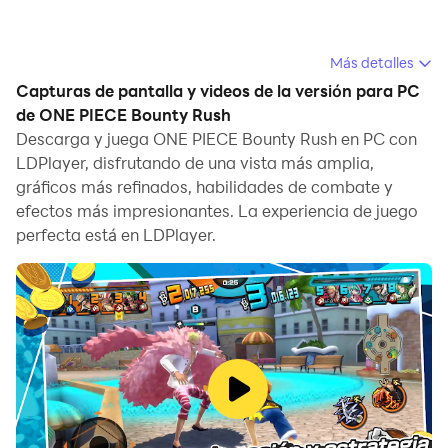
Más detalles
Bounty Rush es un emocionante juego de arena de
Capturas de pantalla y videos de la versión para PC
batalla en 3D basado en el anime que te sumerge en el
de ONE PIECE Bounty Rush
amado mundo pirata del manga One Piece. Únete a
Descarga y juega ONE PIECE Bounty Rush en PC con
fuerzas con Luffy, el icónico Pirata de la Paja, y tus
LDPlayer, disfrutando de una vista más amplia,
personajes favoritos en intensas batallas PvP en
gráficos más refinados, habilidades de combate y
tiempo real de 4 contra 4. El objetivo: apresurarse y
efectos más impresionantes. La experiencia de juego
apoderarse del tesoro de monedas de baya,
perfecta está en LDPlayer.
asegurando tu camino hacia la victoria.
Características de One Piece Bounty Rush:
Acción de saqueo de tesoros multijugador 4 contra 4:
Participa en emocionantes batallas de piratas estilo