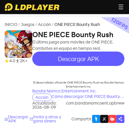
120
FP
INICIO
Juegos
Acción
ONE PIECE Bounty Rush
/
/
/
ONE PIECE Bounty Rush
El último juego para móviles de ONE PIECE.
Combates en equipo en tiempo real.
Descargar APK
4.0
2K+
recommend
El desarrollador oficial de ONE PIECE Bounty Rush es Bandai Namco
Entertainment Inc.
Bandai Namco Entertainment Inc.
Cómo descargar ONE PIECE Bounty
Acción
Rush en tu computadora
Actualizada:
com.bandainamcoent.opbrww
2026-08-09
Descargar
Invita a otros y
Compartir
:
APK
gana dinero