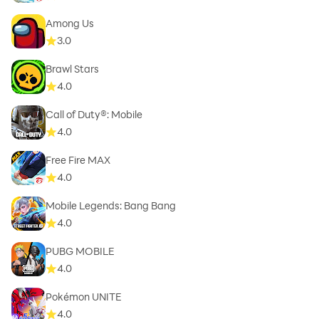
Among Us
3.0
Brawl Stars
4.0
Call of Duty®: Mobile
4.0
Free Fire MAX
4.0
Mobile Legends: Bang Bang
4.0
PUBG MOBILE
4.0
Pokémon UNITE
4.0