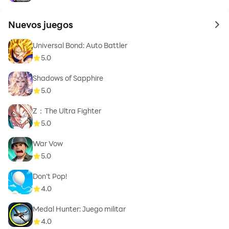
Nuevos juegos
to 
Universal Bond: Auto Battler
5.0
Shadows of Sapphire
5.0
Z：The Ultra Fighter
5.0
War Vow
5.0
Don't Pop!
4.0
Medal Hunter: Juego militar
4.0