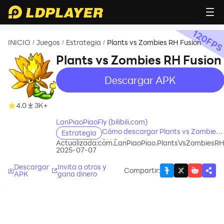
120
FP
INICIO
Juegos
Estrategia
Plants vs Zombies RH Fusion
/
/
/
Plants vs Zombies RH Fusion
Descargar APK
recommend
recommend
4.0
3K+
LanPiaoPiaoFly (bilibili.com)
Cómo descargar Plants vs Zombies
Estrategia
RH Fusion en tu computadora
Actualizada:
com.LanPiaoPiao.PlantsVsZombiesR
2025-07-07
Descargar
Invita a otros y
Compartir
:
APK
gana dinero