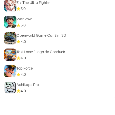
Z：The Ultra Fighter
5.0
War Vow
5.0
Openworld Game Car Sim 3D
4.0
Taxi Loco: Juego de Conducir
4.0
Top Force
4.0
Achikaps Pro
4.0