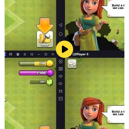
defensa de segundo nivel, tiempo de ataque 10
segundos;
Semilla de Girasol
: [semilla de girasol + semilla]
salud 4000, produce 25 soles cada 25±1
segundos, reduce 25 soles cuando es herida y
reduce 50 soles cuando muere;