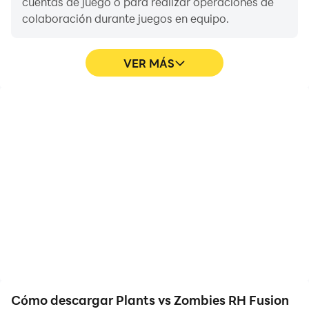
cuentas de juego o para realizar operaciones de
colaboración durante juegos en equipo.
VER MÁS
Grabación de videos
Teclado y ratón
Graba fácilmente tus
En Plants vs Zombies RH
actuaciones y procesos
Fusion, los jugadores
de operación en Plants vs
necesitan realizar
Zombies RH Fusion, lo
operaciones frecuentes,
que te ayudará a
como mover personajes,
aprender y mejorar tus
seleccionar habilidades y
habilidades de
participar en combates.
conducción, o compartir
El teclado y el ratón
tus experiencias y logros
proporcionan respuestas
en el juego con otros
de operación más
jugadores.
convenientes y rápidas.
Cómo descargar Plants vs Zombies RH Fusion