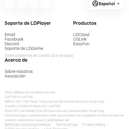
Español
Soporte de LDPlayer
Productos
Email
LDCloud
Facebook
OSLink
Discord
EasyFun
Soporte de LDGame
Sobre problemas de cuenta LD y recargas
Acerca de
Sobre nosotros
Asociación
2026 LDPlayer.net. All rights reserved.
JUST OKAY LIMITED
Office F, 12/F, YHC Tower, 1 Sheung Yuet Rd, Kowloon Bay, KLN, Hong Kong
XUANZHI INTERNATIONAL CO., LIMITED
Room 1911, Lee Garden One, 33 Hysan Avenue, Causeway Bay, Hong Kong
Todos los juegos y aplicaciones en este sitio provienen de recopilación en línea. En caso de
violación, contáctanos:
support_es@ldplayer.net
Software Licensing Protocol
Terms of Use
Privacy Policy