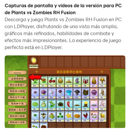
experiencia de juego inmersiva.
Capturas de pantalla y videos de la versión para PC
de Plants vs Zombies RH Fusion
Cuando juegas Plants vs Zombies RH Fusion en tu
Descarga y juega Plants vs Zombies RH Fusion en PC
computadora, puedes disfrutar de largas sesiones de
con LDPlayer, disfrutando de una vista más amplia,
juego. Utiliza la función de grabación de scripts para
gráficos más refinados, habilidades de combate y
grabar automáticamente acciones y tareas
efectos más impresionantes. La experiencia de juego
repetitivas. Esto te permitirá subir de nivel más rápido
perfecta está en LDPlayer.
y recolectar recursos de manera más eficiente.
Además, si deseas realizar combos de un solo clic o si
el juego requiere movimientos de habilidades
repetitivos, la función de macros es muy útil. La
ejecución de operaciones con un solo clic te permitirá
eliminar a tus enemigos rápidamente.
Si deseas administrar múltiples cuentas, la función de
multi-apertura y sincronización también puede
ayudarte. Puedes jugar con tu cuenta principal